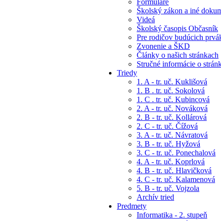
Formuláre
Školský zákon a iné doku
Videá
Školský časopis Občasník
Pre rodičov budúcich prvá
Zvonenie a ŠKD
Články o našich stránkach
Stručné informácie o strán
Triedy
1. A - tr. uč. Kuklišová
1. B . tr. uč. Sokolová
1. C . tr. uč. Kubincová
2. A - tr. uč. Nováková
2. B - tr. uč. Kollárová
2. C - tr. uč. Čížová
3. A - tr. uč. Návratová
3. B - tr. uč. Hyžová
3. C - tr. uč. Ponechalová
4. A - tr. uč. Koprlová
4. B - tr. uč. Hlavičková
4. C - tr. uč. Kalamenová
5. B - tr. uč. Vojzola
Archív tried
Predmety
Informatika - 2. stupeň