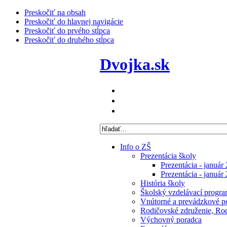
Preskočiť na obsah
Preskočiť do hlavnej navigácie
Preskočiť do prvého stĺpca
Preskočiť do druhého stĺpca
Dvojka.sk
Info o ZŠ
Prezentácia školy
Prezentácia - január
Prezentácia - január
História školy
Školský vzdelávací progra
Vnútorné a prevádzkové p
Rodičovské združenie, Rodi
Výchovný poradca