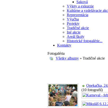
Saková
Výlety a exkurzie
Kultúrne a vzdelávacie akc
Reprezentácia
Výučba
Projekty
Tradičné akcie
Iné akcie
Areál školy
Historické fotogalérie...
Kontakty
Fotogaléria
Všetky albumy
» Tradičné akcie
Opekačka, 24.
(10 fotografií)