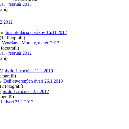
al - február 2013
afií)
12.2012
Imatrikulácia prvákov 16.11.2012
(12 fotografií)
Vynášanie Moreny, marec 2012
 fotografií)
al - február 2012
afií)
Zápis do 1. ročníka 11.2.2010
otografií)
Deň otvorených dverí 26.1.2010
12 fotografií)
ápis do 1. ročníka 2.2.2012
tografií)
h dverí 25.1.2012