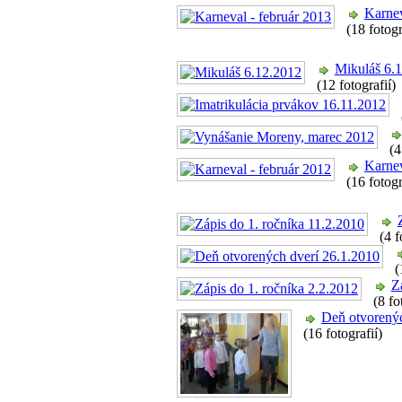
Karnev
(18 fotogr
Mikuláš 6.
(12 fotografií)
(4
Karnev
(16 fotogr
(4 f
(
Z
(8 fo
Deň otvorenýc
(16 fotografií)