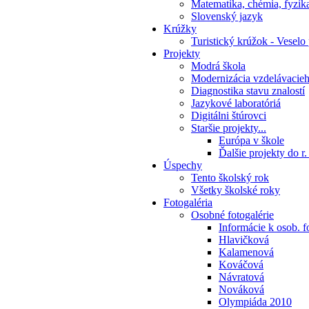
Matematika, chémia, fyzik
Slovenský jazyk
Krúžky
Turistický krúžok - Veselo
Projekty
Modrá škola
Modernizácia vzdelávacie
Diagnostika stavu znalostí
Jazykové laboratóriá
Digitálni štúrovci
Staršie projekty...
Európa v škole
Ďalšie projekty do r
Úspechy
Tento školský rok
Všetky školské roky
Fotogaléria
Osobné fotogalérie
Informácie k osob. f
Hlavičková
Kalamenová
Kováčová
Návratová
Nováková
Olympiáda 2010