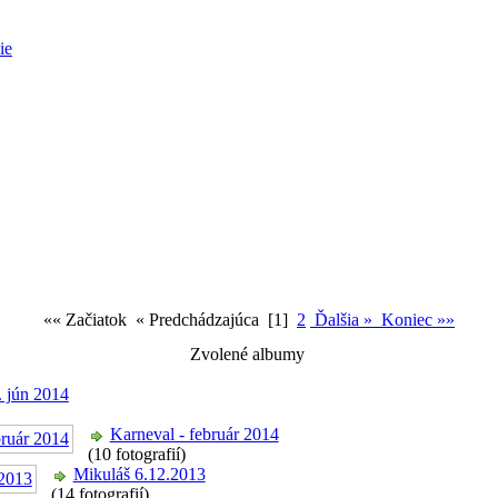
ie
«« Začiatok « Predchádzajúca
[1]
2
Ďalšia »
Koniec »»
Zvolené albumy
 jún 2014
Karneval - február 2014
(10 fotografií)
Mikuláš 6.12.2013
(14 fotografií)