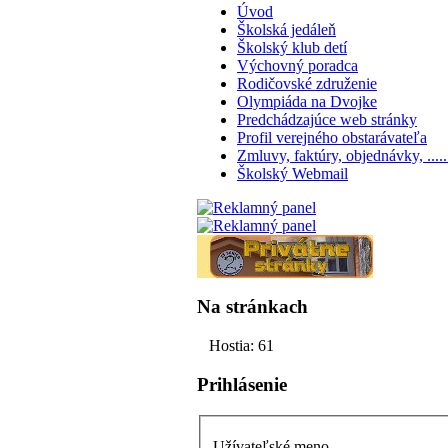
Úvod
Školská jedáleň
Školský klub detí
Výchovný poradca
Rodičovské združenie
Olympiáda na Dvojke
Predchádzajúce web stránky
Profil verejného obstarávateľa
Zmluvy, faktúry, objednávky, ..... 
Školský Webmail
Na stránkach
Hostia: 61
Prihlásenie
Užívateľské meno