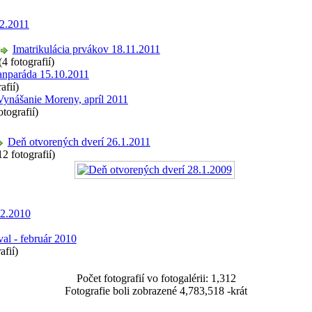
12.2011
Imatrikulácia prvákov 18.11.2011
(4 fotografií)
anparáda 15.10.2011
rafií)
Vynášanie Moreny, apríl 2011
otografií)
Deň otvorených dverí 26.1.2011
12 fotografií)
12.2010
al - február 2010
afií)
Počet fotografií vo fotogalérii: 1,312
Fotografie boli zobrazené 4,783,518 -krát