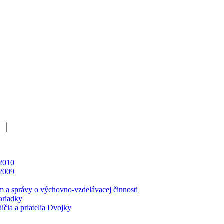
 2010
 2009
m a správy o výchovno-vzdelávacej činnosti
oriadky
čia a priatelia Dvojky