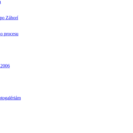
a
 po Záhorí
ho procesu
. 2006
otogalériám