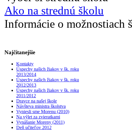
Ako na strednú školu
Informácie o možnostiach š
Najčítanejšie
Kontakty
Úspechy našich žiakov v šk. roku
2013/2014
Úspechy našich žiakov v šk. roku
2012/2013
Úspechy našich žiakov v šk. roku
2011/2012
Dravce na našej škole
Návšteva ministra školstva
Vyniesli sme Morenu (2010)
Na výlet za zvieratkami
Vynášanie Moreny (2011)
Deň učiteľov 2012