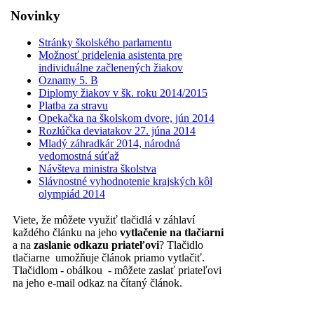
Novinky
Stránky školského parlamentu
Možnosť pridelenia asistenta pre
individuálne začlenených žiakov
Oznamy 5. B
Diplomy žiakov v šk. roku 2014/2015
Platba za stravu
Opekačka na školskom dvore, jún 2014
Rozlúčka deviatakov 27. júna 2014
Mladý záhradkár 2014, národná
vedomostná súťaž
Návšteva ministra školstva
Slávnostné vyhodnotenie krajských kôl
olympiád 2014
Viete, že môžete využiť tlačidlá v záhlaví
každého článku na jeho
vytlačenie na tlačiarni
a na
zaslanie odkazu priateľovi
? Tlačidlo
tlačiarne umožňuje článok priamo vytlačiť.
Tlačidlom - obálkou - môžete zaslať priateľovi
na jeho e-mail odkaz na čítaný článok.