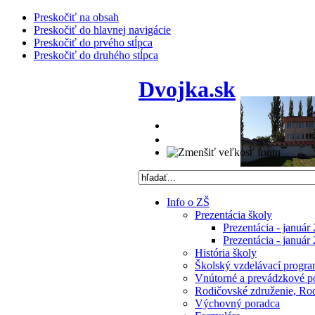
Preskočiť na obsah
Preskočiť do hlavnej navigácie
Preskočiť do prvého stĺpca
Preskočiť do druhého stĺpca
Dvojka.sk
Info o ZŠ
Prezentácia školy
Prezentácia - január
Prezentácia - január
História školy
Školský vzdelávací progra
Vnútorné a prevádzkové p
Rodičovské združenie, Rodi
Výchovný poradca