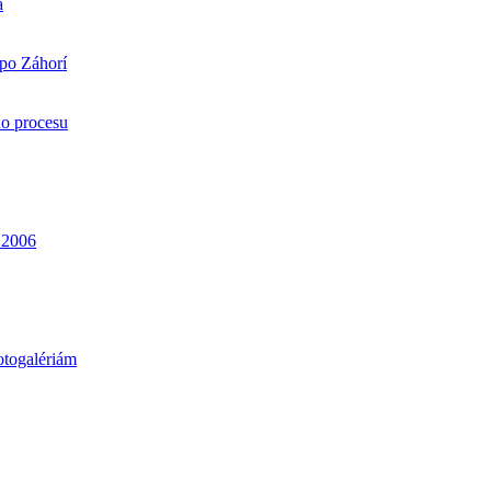
a
 po Záhorí
ho procesu
. 2006
otogalériám