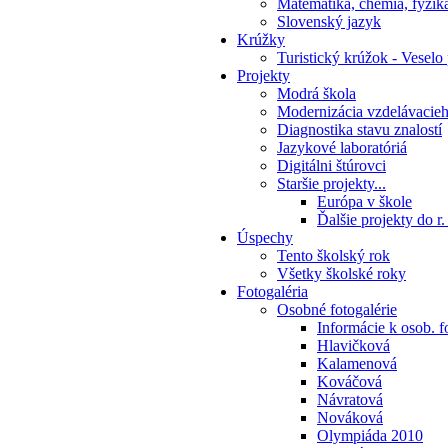
Matematika, chémia, fyzik
Slovenský jazyk
Krúžky
Turistický krúžok - Veselo
Projekty
Modrá škola
Modernizácia vzdelávacie
Diagnostika stavu znalostí
Jazykové laboratóriá
Digitálni štúrovci
Staršie projekty...
Európa v škole
Ďalšie projekty do r
Úspechy
Tento školský rok
Všetky školské roky
Fotogaléria
Osobné fotogalérie
Informácie k osob. f
Hlavičková
Kalamenová
Kováčová
Návratová
Nováková
Olympiáda 2010