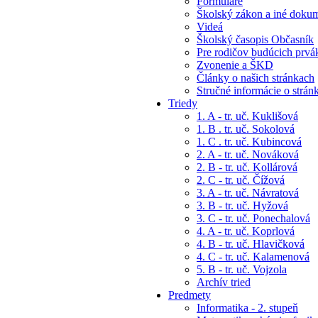
Formuláre
Školský zákon a iné doku
Videá
Školský časopis Občasník
Pre rodičov budúcich prvá
Zvonenie a ŠKD
Články o našich stránkach
Stručné informácie o strán
Triedy
1. A - tr. uč. Kuklišová
1. B . tr. uč. Sokolová
1. C . tr. uč. Kubincová
2. A - tr. uč. Nováková
2. B - tr. uč. Kollárová
2. C - tr. uč. Čížová
3. A - tr. uč. Návratová
3. B - tr. uč. Hyžová
3. C - tr. uč. Ponechalová
4. A - tr. uč. Koprlová
4. B - tr. uč. Hlavičková
4. C - tr. uč. Kalamenová
5. B - tr. uč. Vojzola
Archív tried
Predmety
Informatika - 2. stupeň