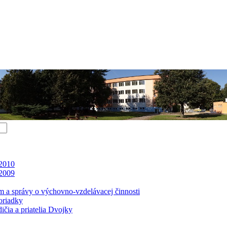
 2010
 2009
m a správy o výchovno-vzdelávacej činnosti
oriadky
čia a priatelia Dvojky