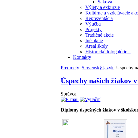
Saková
Výlety a exkurzie
Kultúrne a vzdelávacie akc
Reprezentácia
Výučba
Projekty
Tradičné akcie
Iné akcie
Areál školy
Historické fotogalérie...
Kontakty
Predmety
Slovenský jazyk
Úspechy na
Úspechy našich žiakov v
Správca
Diplomy úspešných žiakov v školsko