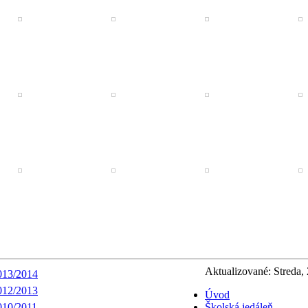
Aktualizované: Streda,
013/2014
012/2013
Úvod
010/2011
Školská jedáleň